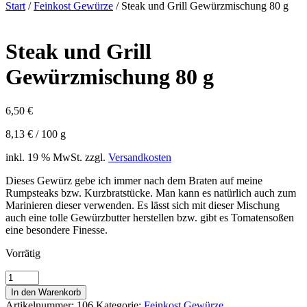
Start
/
Feinkost Gewürze
/ Steak und Grill Gewürzmischung 80 g
Steak und Grill
Gewürzmischung 80 g
6,50
€
8,13
€
/
100
g
inkl. 19 % MwSt.
zzgl.
Versandkosten
Dieses Gewürz gebe ich immer nach dem Braten auf meine
Rumpsteaks bzw. Kurzbratstücke. Man kann es natürlich auch zum
Marinieren dieser verwenden. Es lässt sich mit dieser Mischung
auch eine tolle Gewürzbutter herstellen bzw. gibt es Tomatensoßen
eine besondere Finesse.
Vorrätig
Steak
und
In den Warenkorb
Grill
Artikelnummer:
106
Kategorie:
Feinkost Gewürze